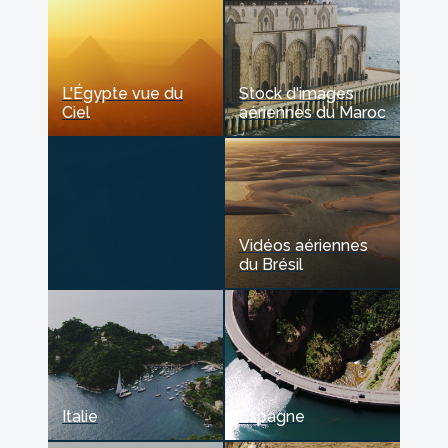
L'Égypte vue du
Stock d'images
Ciel
aériennes du Maroc
Vidéos aériennes
Piscine en Chine
du Brésil
Italie
Espagne