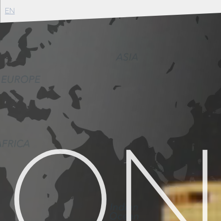
EN
ION