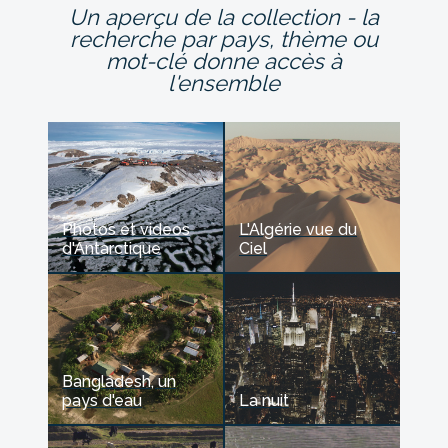
Un aperçu de la collection - la
recherche par pays, thème ou
mot-clé donne accès à
l'ensemble
Photos et videos
L'Algérie vue du
d'Antarctique
Ciel
Bangladesh, un
pays d'eau
La nuit