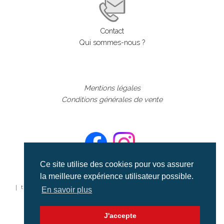
Contact
Qui sommes-nous ?
Mentions légales
Conditions générales de vente
Ce site utilise des cookies pour vos assurer
la meilleure expérience utilisateur possible.
©aerialcollection marque déposée 2024
| tous droits réservés | aerialcollection.fr banque d'images
En savoir plus
aériennes et documentaires video et cinéma |
J'accepte