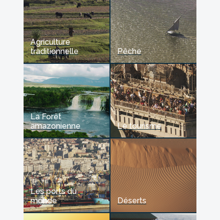
Agriculture
traditionnelle
Pêche
La Forêt
amazonienne
Le tourisme
Les ports du
monde
Déserts